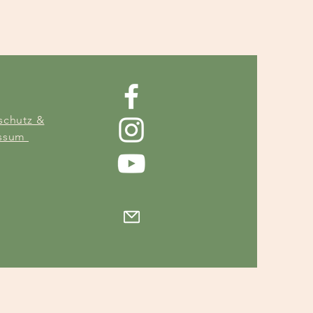
schutz &
essum